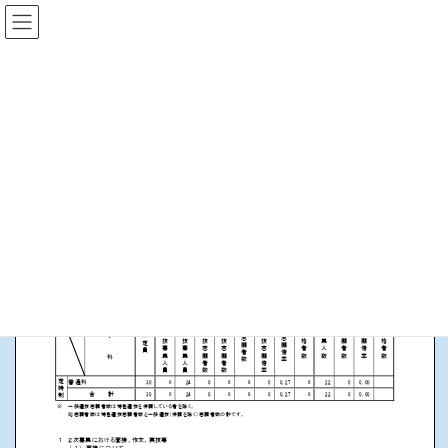
Skip
Skip
to
to
the
the
content
Navigation
入学者選抜について
HOME
入学関連情報
入学者選抜について
入学者選抜情報を更新しました。